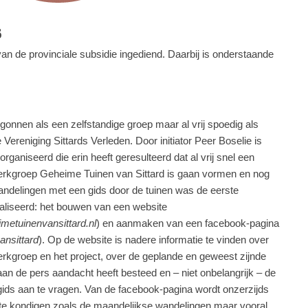
6
an de provinciale subsidie ingediend. Daarbij is onderstaande
nnen als een zelfstandige groep maar al vrij spoedig als
 Vereniging Sittards Verleden. Door initiator Peer Boselie is
aniseerd die erin heeft geresulteerd dat al vrij snel een
 Werkgroep Geheime Tuinen van Sittard is gaan vormen en nog
ndelingen met een gids door de tuinen was de eerste
ealiseerd: het bouwen van een website
etuinenvansittard.nl
) en aanmaken van een facebook-pagina
nsittard
). Op de website is nadere informatie te vinden over
erkgroep en het project, over de geplande en geweest zijnde
an de pers aandacht heeft besteed en – niet onbelangrijk – de
ids aan te vragen. Van de facebook-pagina wordt onzerzijds
 te kondigen zoals de maandelijkse wandelingen maar vooral