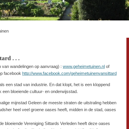
uinen
rd . . .
n van wandelingen op aanvraag) :
www.geheimetuinen.nl
of
p facebook
http://www.facebook.com/geheimetuinenvansittard
s een stad van industrie. En dat klopt, het is een kloppend
k een bloeiende cultuur- en onderwijsstad.
malige mijnstad Geleen de meeste straten de uitstraling hebben
oudsher heel veel groene oases heeft, midden in de stad, oases
 bloeiende Vereniging Sittards Verleden heeft deze oases