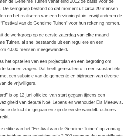
men de Geheime Tuinen vanaf eind 2012 de basis voor de
g. De kerngroep bestond op dat moment uit circa 20 mensen
n op het realiseren van een bezinningstuin terwijl anderen de
de “Festival van de Geheime Tuinen” voor hun rekening nemen.
uit de werkgroep op de eerste zaterdag van elke maand
 Tuinen, al snel bestaande uit een reguliere en een
 zo’n 4.000 mensen meegewandeld.
s het opstellen van een projectplan en een begroting om
te kunnen vragen. Dat heeft geresulteerd in een substantiële
d met een subsidie van de gemeente en bijdragen van diverse
n de vrijwilligers.
d” is op 12 juni officieel van start gegaan tijdens een
nwezigheid van deputé Noël Lebens en wethouder Els Meeuwis.
ebsite de lucht in gegaan en zijn de eerste wandelbrochures
reikt.
te editie van het “Festival van de Geheime Tuinen” op zondag
weer hebben naar schatting zo’n 2.000 mensen de verschillende