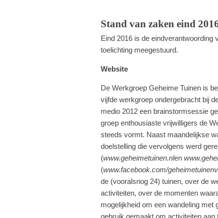
Stand van zaken eind 201
Eind 2016 is de eindverantwoording v
toelichting meegestuurd.
Website
De Werkgroep Geheime Tuinen is bego
vijfde werkgroep ondergebracht bij de
medio 2012 een brainstormsessie georg
groep enthousiaste vrijwilligers de
steeds vormt. Naast maandelijkse wa
doelstelling die vervolgens werd ger
(
www.geheimetuinen.nl
en
www.geheim
(
www.facebook.com/geheimetuinenva
de (vooralsnog 24) tuinen, over de w
activiteiten, over de momenten waara
mogelijkheid om een wandeling met g
gebruik gemaakt om activiteiten aan