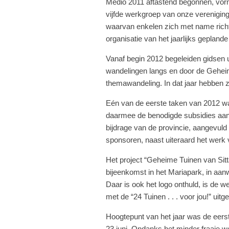
Medio 2011 aftastend begonnen, vor
vijfde werkgroep van onze verenigin
waarvan enkelen zich met name richte
organisatie van het jaarlijks geplan
Vanaf begin 2012 begeleiden gidsen 
wandelingen langs en door de Geheime
themawandeling. In dat jaar hebben
Eén van de eerste taken van 2012 wa
daarmee de benodigde subsidies aan 
bijdrage van de provincie, aangevul
sponsoren, naast uiteraard het werk va
Het project “Geheime Tuinen van Sittar
bijeenkomst in het Mariapark, in aa
Daar is ook het logo onthuld, is de w
met de “24 Tuinen . . . voor jou!” uitge
Hoogtepunt van het jaar was de eers
23 juni. Ondanks het minder fraaie 