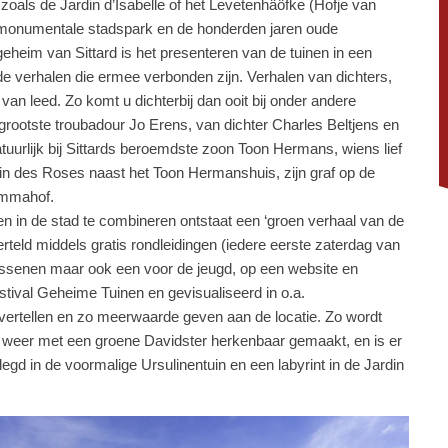
zoals de Jardin d’Isabelle of het Levetenhäöfke (Hofje van
ijksmonumentale stadspark en de honderden jaren oude
eheim van Sittard is het presenteren van de tuinen in een
e verhalen die ermee verbonden zijn. Verhalen van dichters,
 van leed. Zo komt u dichterbij dan ooit bij onder andere
rootste troubadour Jo Erens, van dichter Charles Beltjens en
natuurlijk bij Sittards beroemdste zoon Toon Hermans, wiens lief
rdin des Roses naast het Toon Hermanshuis, zijn graf op de
emmahof.
n in de stad te combineren ontstaat een ‘groen verhaal van de
erteld middels gratis rondleidingen (iedere eerste zaterdag van
ssenen maar ook een voor de jeugd, op een website en
stival Geheime Tuinen en gevisualiseerd in o.a.
 vertellen en zo meerwaarde geven aan de locatie. Zo wordt
 weer met een groene Davidster herkenbaar gemaakt, en is er
egd in de voormalige Ursulinentuin en een labyrint in de Jardin