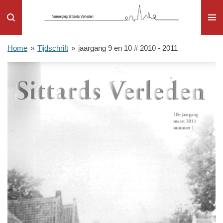
Ga
direct
naar
de
Home
»
Tijdschrift
»
jaargang 9 en 10 # 2010 - 2011
hoofdinhoud