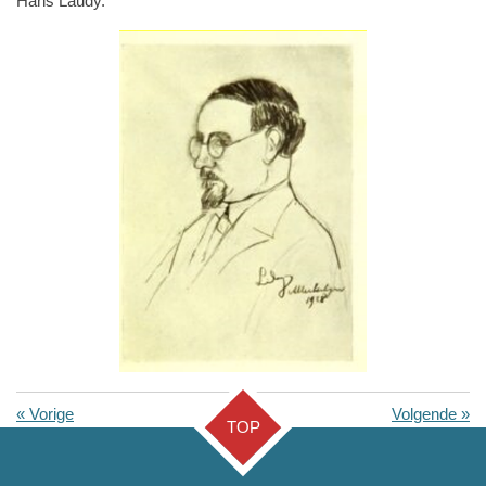
Hans Laudy.
«
Vorige
Volgende
»
TOP