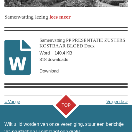
Samenvatting lezing
lees meer
Samenvatting PP PRESENTATIE ZUSTERS
KOSTBAAR BLOED Docx
Word – 140,4 KB
318 downloads
Download
«
Vorige
Volgende
»
TOP
Wilt u lid worden van onze vereniging, stuur een berichtje
via
contact
en U ontvangt een gratis