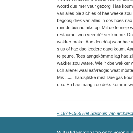
woord dus mer veur gezörg. Hae koum m
van alles bie zich es of hae waeke zou
begoosj drèk van alles in oos hoes nao
ruimde bienao niks op. Mit de femieje 
restaurant woo veer dèkser koume. Drèk
wakker make. Aan den dösj waar hae ve
sjus of hae dao jeedere daag koum. Aan 
te peune. Toes aangekòmme lag hae zich d
wakker zou waere. Wie ‘r doe wakker w
uch allenei waal aafvraoge: waat mòste
Mis ....... hardsjtikke mis! Dae gas k
opa. En hae maag zoo dëks kòmme wie ‘r
«
1874-1966 Het Stadhuis van architec
Wilt u lid worden van onze verenigin