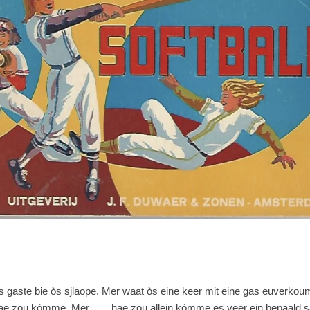
 gaste bie òs sjlaope. Mer waat òs eine keer mit eine gas euverkoum, w
ae zou kòmme. Mer ...... hae zou allein kòmme es veer ein bepaald s