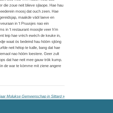
 die zoue neit blieve sjlaope. Hae hau
 Jeederein moosj dat ouch zeen. Hae
 gereidsjap, maakde väöl laeve en
euraan in ‘t Pruusjes nao ein
ms in ‘t restaurant moosjte veer h’m
nt leip hae vrèch ewèch de keuke in,
maedje waat òs bedeind hau hööm sjtòng
rfde neit hèlop te kalle, bang dat hae
lemaol nao hööm loestere. Geer zult
haops dat hae neit mee gauw trök kump.
t in de war te kòmme mit ziene angere
jaar Molukse Gemeenschap in Sittard
»