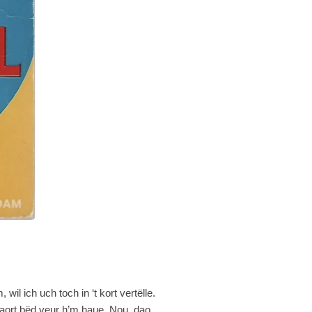
il ich uch toch in ‘t kort vertëlle.
aort bëd veur h’m haue. Nou, dao