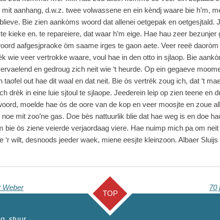
it aanhang, d.w.z. twee volwassene en ein kèndj waare bie h’m, mer
 blieve. Bie zien aankòms woord dat allenei oetgepak en oetgesjtald.
 te kieke en. te repareiere, dat waar h’m eige. Hae hau zeer bezunjer
woord aafgesjpraoke òm saame irges te gaon aete. Veer reeë daoròm v
 wie veer vertrokke waare, voul hae in den otto in sjlaop. Bie aankò
rvaelend en gedroug zich neit wie ‘t heurde. Op ein gegaeve moome
taofel out hae dit waal en dat neit. Bie òs vertrëk zoug ich, dat ‘t 
rèk in eine luie sjtoul te sjlaope. Jeederein leip op zien teene en du
oord, moelde hae òs de oore van de kop en veer moosjte en zoue al
 noe mit zoo’ne gas. Doe bès nattuurlik blie dat hae weg is en doe 
oum bie òs ziene veierde verjaordaag viere. Hae nuimp mich pa om nei
 wilt, desnoods jeeder waek, miene eesjte kleinzoon. Albaer Sluijs
t Weber
70 
TOP
g, stuur