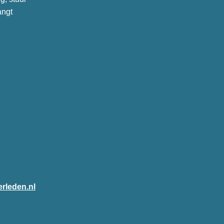
angt
erleden.nl