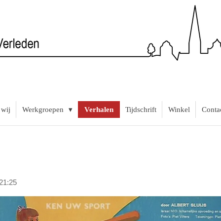
 wij
Werkgroepen
Verhalen
Tijdschrift
Winkel
Conta
21:25