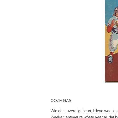
OOZE GAS
Wie dat euveral gebeurt, blieve waal ens
Waeke vanteveure wòste veer al, dat h