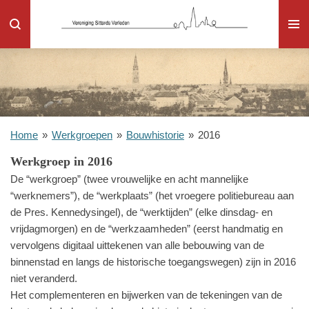
Ga
direct
naar
de
hoofdinhoud
Home
»
Werkgroepen
»
Bouwhistorie
»
2016
Werkgroep in 2016
De “werkgroep” (twee vrouwelijke en acht mannelijke
“werknemers”), de “werkplaats” (het vroegere politiebureau aan
de Pres. Kennedysingel), de “werktijden” (elke dinsdag- en
vrijdagmorgen) en de “werkzaamheden” (eerst handmatig en
vervolgens digitaal uittekenen van alle bebouwing van de
binnenstad en langs de historische toegangswegen) zijn in 2016
niet veranderd.
Het complementeren en bijwerken van de tekeningen van de