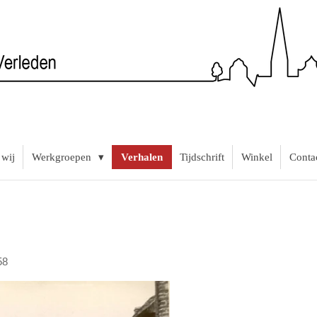
 wij
Werkgroepen
Verhalen
Tijdschrift
Winkel
Conta
58