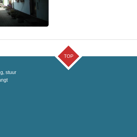
TOP
g, stuur
angt