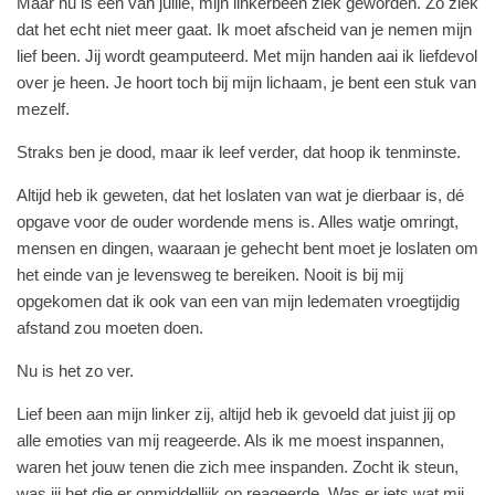
Maar nu is een van jullie, mijn linkerbeen ziek geworden. Zo ziek
dat het echt niet meer gaat. Ik moet afscheid van je nemen mijn
lief been. Jij wordt geamputeerd. Met mijn handen aai ik liefdevol
over je heen. Je hoort toch bij mijn lichaam, je bent een stuk van
mezelf.
Straks ben je dood, maar ik leef verder, dat hoop ik tenminste.
Altijd heb ik geweten, dat het loslaten van wat je dierbaar is, dé
opgave voor de ouder wordende mens is. Alles watje omringt,
mensen en dingen, waaraan je gehecht bent moet je loslaten om
het einde van je levensweg te bereiken. Nooit is bij mij
opgekomen dat ik ook van een van mijn ledematen vroegtijdig
afstand zou moeten doen.
Nu is het zo ver.
Lief been aan mijn linker zij, altijd heb ik gevoeld dat juist jij op
alle emoties van mij reageerde. Als ik me moest inspannen,
waren het jouw tenen die zich mee inspanden. Zocht ik steun,
was jij het die er onmiddellijk op reageerde. Was er iets wat mij