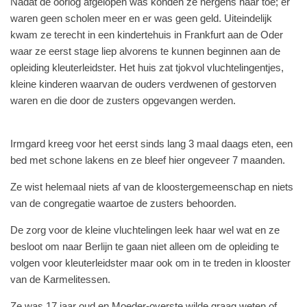
Nadat de oorlog afgelopen was konden ze nergens naar toe; er
waren geen scholen meer en er was geen geld. Uiteindelijk
kwam ze terecht in een kindertehuis in Frankfurt aan de Oder
waar ze eerst stage liep alvorens te kunnen beginnen aan de
opleiding kleuterleidster. Het huis zat tjokvol vluchtelingentjes,
kleine kinderen waarvan de ouders verdwenen of gestorven
waren en die door de zusters opgevangen werden.
Irmgard kreeg voor het eerst sinds lang 3 maal daags eten, een
bed met schone lakens en ze bleef hier ongeveer 7 maanden.
Ze wist helemaal niets af van de kloostergemeenschap en niets
van de congregatie waartoe de zusters behoorden.
De zorg voor de kleine vluchtelingen leek haar wel wat en ze
besloot om naar Berlijn te gaan niet alleen om de opleiding te
volgen voor kleuterleidster maar ook om in te treden in klooster
van de Karmelitessen.
Ze was 17 jaar oud en Moeder-overste wilde graag weten of